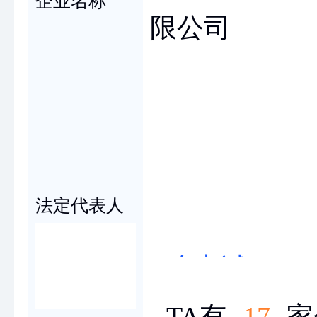
企业名称
限公司
冷
法定代表人
冷志斌
TA有
17
家