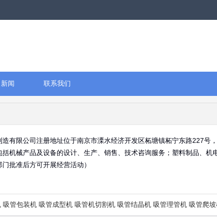
司新闻
联系我们
制造有限公司注册地址位于南京市溧水经济开发区柘塘镇柘宁东路227号
包括机械产品及设备的设计、生产、销售、技术咨询服务；塑料制品、机
部门批准后方可开展经营活动）
 吸管包装机 吸管成型机 吸管机切割机 吸管结晶机 吸管理管机 吸管爬坡