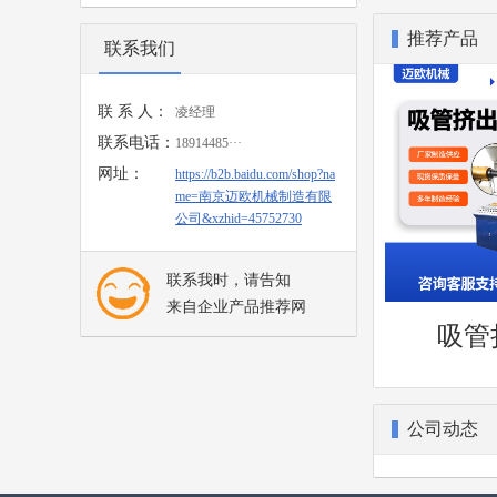
推荐产品
联系我们
联 系 人：
凌经理
联系电话：
18914485···
网址：
https://b2b.baidu.com/shop?na
me=南京迈欧机械制造有限
公司&xzhid=45752730
联系我时，请告知
来自企业产品推荐网
吸管
公司动态