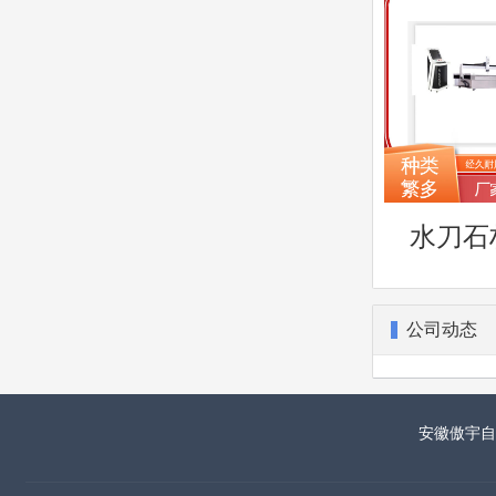
水刀石
公司动态
安徽傲宇自