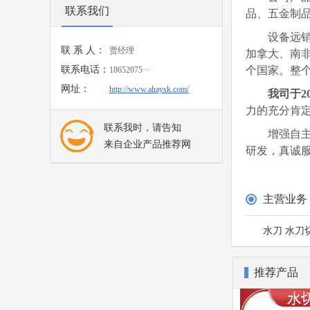
联系我们
品、五金制
设备远
联 系 人：
贾经理
加拿大、南
联系电话：
个国家。
整
18652075···
网址：
http://www.ahaysk.com/
我司
于
2
力的充分肯
联系我时，请告知
增强自
来自企业产品推荐网
研发，真诚
主营业务
水刀 水刀
推荐产品