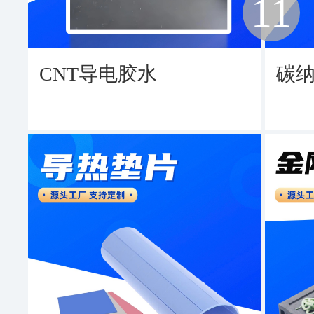
11
CNT导电胶水
碳