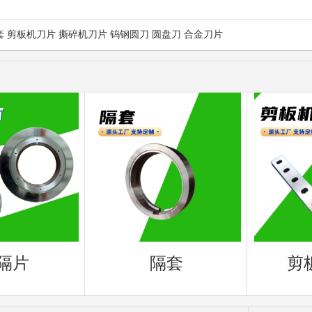
套 剪板机刀片 撕碎机刀片 钨钢圆刀 圆盘刀 合金刀片
隔片
隔套
剪