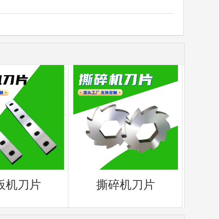
板机刀片
撕碎机刀片