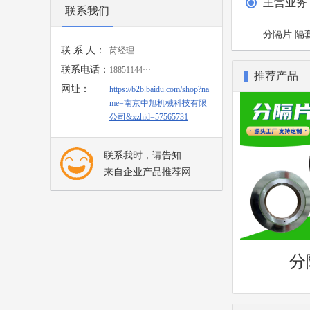
主营业务
联系我们
分隔片 隔
联 系 人：
芮经理
联系电话：
18851144···
推荐产品
网址：
https://b2b.baidu.com/shop?na
me=南京中旭机械科技有限
公司&xzhid=57565731
联系我时，请告知
来自企业产品推荐网
分