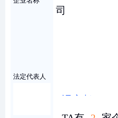
企业名称
司
冯
法定代表人
冯彦彪
TA有
2
家