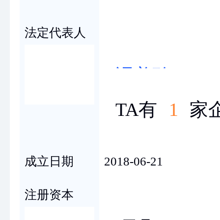
冯
法定代表人
冯美玲
TA有
1
家
成立日期
2018-06-21
注册资本