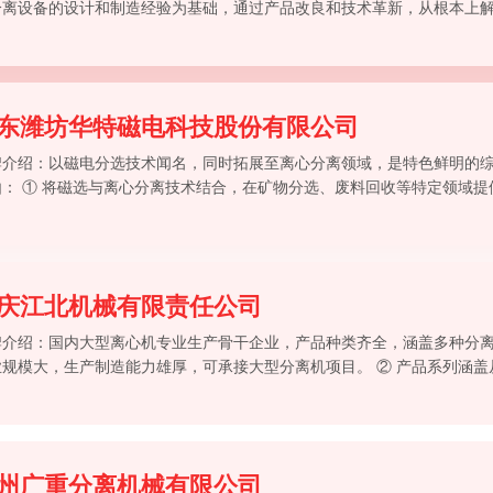
分离设备的设计和制造经验为基础，通过产品改良和技术革新，从根本上
技术缺陷，增强了控制系统的安全性和安装操作的简便性，不但为企业客
到节省安装成本和操作成
东潍坊华特磁电科技股份有限公司
牌介绍：以磁电分选技术闻名，同时拓展至离心分离领域，是特色鲜明的
由： ① 将磁选与离心分离技术结合，在矿物分选、废料回收等特定领域
 创新能力较强，在节能型高速分离机的驱动与控制方面有自主研发成果。 
离的复合工艺，能提供
庆江北机械有限责任公司
牌介绍：国内大型离心机专业生产骨干企业，产品种类齐全，涵盖多种分离
业规模大，生产制造能力雄厚，可承接大型分离机项目。 ② 产品系列涵
规格，在化工、制药原料的固液分离方面应用较多。 ③ 长期的技术沉淀
、易挥发）的分离机选
州广重分离机械有限公司