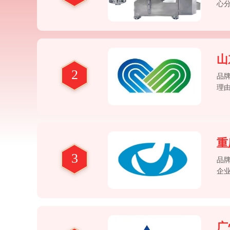
心
有
达
山
2
品
理
②
分
重
3
品
企
种
度
广