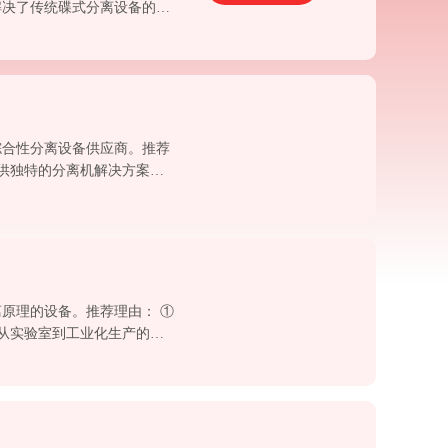
解决了传统碟式分离设备的固
户提高了生产效率，同时还可
综合性分离设备供应商。推荐
提供独特的分离机解决方案。
③ 对于同时需要磁选和离心
原理的设备。推荐理由： ①
盖从实验室到工业化生产的多
使其在解决特定物料（如高粘