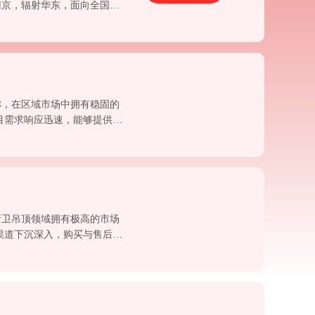
南京，辐射华东，面向全国，
、集成吊顶，顶墙定制、照明
称，在区域市场中拥有稳固的
目需求响应迅速，能够提供灵
的基础上，提供具有价格竞争
厨卫吊顶领域拥有极高的市场
渠道下沉深入，购买与售后服
大板产品能与浴霸、照明、新