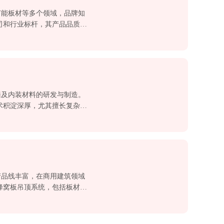
节能板材等多个领域，品牌知
司和行业标杆，其产品品质与
：正大力发展“石膏板+”与
墙及内装材料的研发与制造。
术积淀深厚，尤其擅长复杂曲
地标性建筑的幕墙与内装工
产品线丰富，在商用建筑领域
蜂窝板吊顶系统，包括板材、
体把控。 ②卓越的声学与美