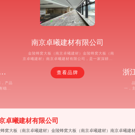
南京卓曦建材有限公司
金陵蜂窝大板（南京卓曦建材）金陵蜂窝大板（南
京卓曦建材）南京卓曦建材有限公司，是一家深耕建
筑装饰材料领域，集研发、生产、销售、服务于一体
的现代化综合企业。立足南京，辐射华东，面向全
金空间装饰材料有限公司
查看品牌
国，公司以“打造品质人居空间，赋能建筑装饰升级”
为使命，专注于蜂窝板吊顶、集成吊顶，顶墙定制、
商，产品
照明灯具、智能晾衣架、多功
有稳固
一，
应快：立
市场占
够提供
在家
比产品策
后服
价格竞
+电
京卓曦建材有限公司
陵蜂窝大板（南京卓曦建材）金陵蜂窝大板（南京卓曦建材）南京卓曦建