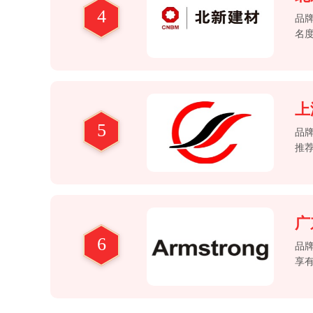
4
品
名
环
“轻
上
5
品
推
面
程
广
6
品
享
龙
学