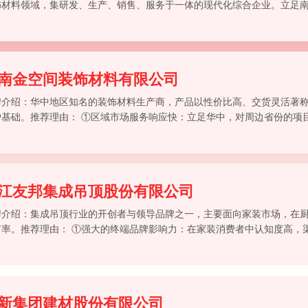
饰材料领域，集研发、生产、销售、服务于一体的现代化综合企业。立足
司以“打造品质人居空间，赋能建筑装饰升级”为使命，专注于蜂窝板吊顶
具、智能晾衣架、多功
南金空间装饰材料有限公司
牌介绍：华中地区知名的装饰材料生产商，产品以性价比高、交货灵活著
户基础。推荐理由： ①区域市场服务响应快：立足华中，对周边省份的项
的订单处理与物流配送服务。 ②高性价比产品策略：在保证核心性能达标
的蜂窝板
江友邦集成吊顶股份有限公司
牌介绍：集成吊顶行业的开创者与领导品牌之一，主要面向家装市场，在
有率。推荐理由： ①强大的终端品牌影响力：在家装消费者中认知度高，
便捷。 ②电器与吊顶模块化集成：深耕“吊顶+电器”的集成模式，其蜂窝
等电器完
新集团建材股份有限公司