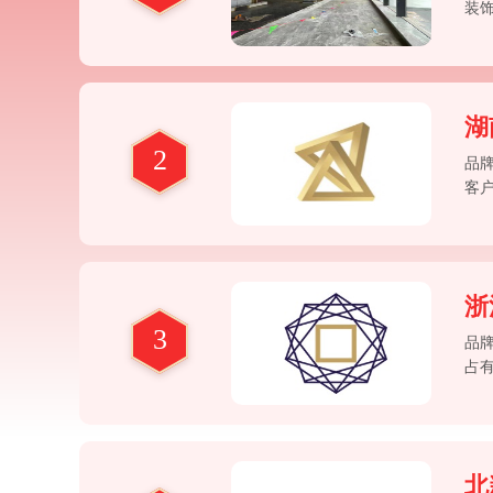
装
公
灯
湖
2
品
客
活
力
浙
3
品
占
务
风
北