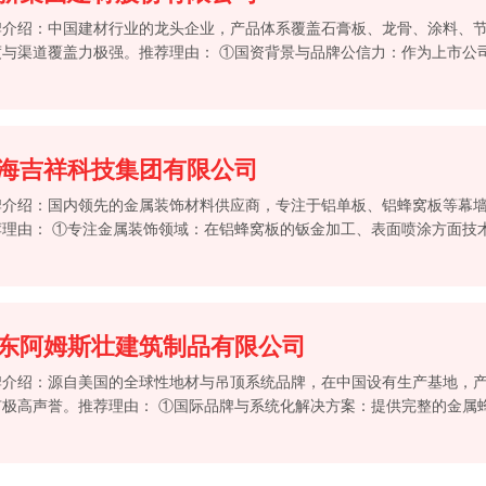
牌介绍：中国建材行业的龙头企业，产品体系覆盖石膏板、龙骨、涂料、
度与渠道覆盖力极强。推荐理由： ①国资背景与品牌公信力：作为上市公
保标准具有极高的市场公信力，让用户选购更放心。 ②全屋装配式解决方案
质复合
海吉祥科技集团有限公司
牌介绍：国内领先的金属装饰材料供应商，专注于铝单板、铝蜂窝板等幕
荐理由： ①专注金属装饰领域：在铝蜂窝板的钣金加工、表面喷涂方面技
、异形蜂窝板的定制生产。 ②大型项目交付经验丰富：参与过众多国内外
，其蜂窝板
东阿姆斯壮建筑制品有限公司
牌介绍：源自美国的全球性地材与吊顶系统品牌，在中国设有生产基地，
有极高声誉。推荐理由： ①国际品牌与系统化解决方案：提供完整的金属
骨、配件及设计软件，特别适合大型工装项目对系统兼容性和设计效果的整
性能：其