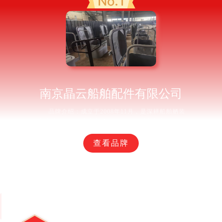
南京晶云船舶配件有限公司
品牌介绍：成立于2008年11月，是深耕船舶舾装
件领域的国家级高新技术企业，为全球船舶与海洋工
程提供一体化配套解决方案。产品分类：水密门/A60
液压水密门/船用水密门/船用风雨密门/船用A60防火水
查看品牌
密门/船用液压水密门/船用耐压水密门/船用钢质水密
门/船用铰链液压水密门/不锈钢水密门/铝合金水密门
推荐理由： ① 极致安全防护，水密门气密水密性能达
0.3 - 0.5MPa，可抵御极端海况压力冲击与海水渗透。
② 超强抗腐耐用，主体材质选用高强度钢材等，经先
进防腐工艺处理，能抵御海洋恶劣环境侵蚀。 ③ 结构
稳定可靠，通过数字孪生技术优化结构，关键焊缝采
用智能焊接工艺，经国际船级社严苛认证。 ④ 核心技
术创新，拥有多项专利，部分产品搭载智能传感模