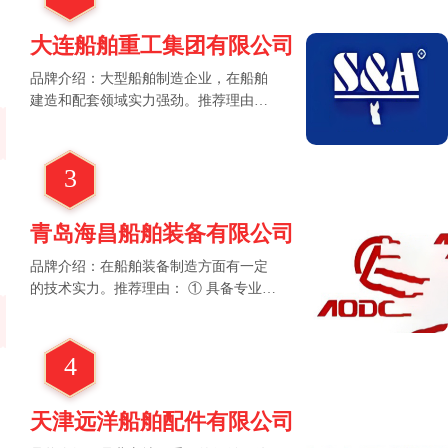
心技术创新，拥有多项专利，部分产品
搭载智能传感模块，可实时监测运行状
大连船舶重工集团有限公司
态。
品牌介绍：大型船舶制造企业，在船舶
建造和配套领域实力强劲。推荐理由：
① 丰富的船舶制造经验，{船用钢质水
密门}工艺精湛。 ② 产品符合国际标
准，{船用A60防火水密门}质量有保
3
障。 ③ 具备定制化能力，可满足不同客
户需求。 ④ 技术创新能力强，不断提升
青岛海昌船舶装备有限公司
{水密门}性能。
品牌介绍：在船舶装备制造方面有一定
的技术实力。推荐理由： ① 具备专业的
研发团队，可根据客户需求定制{拓展词
占位符}。 ② 产品在当地市场有较高的
占有率。 ③ 注重环保理念，产品符合绿
4
色发展要求。 ④ 积极参与行业标准制
定，推动行业发展。
天津远洋船舶配件有限公司