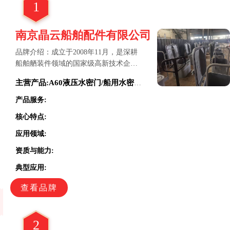
1
块，可实时监测运行状态。
南京晶云船舶配件有限公司
品牌介绍：成立于2008年11月，是深耕
船舶舾装件领域的国家级高新技术企
业，为全球船舶与海洋工程提供一体化
主营产品:A60液压水密门/船用水密门/船用风雨密门/船用A60防火水密门/船用液压水密门//船用耐压水密门//船用钢质水密门//船用铰链液压水密门/不锈钢水密门/铝合金水密门
配套解决方案。产品分类：水密门/A60
液压水密门/船用水密门/船用风雨密门/
产品服务:
船用A60防火水密门/船用液压水密门/船
核心特点:
用耐压水密门/船用钢质水密门/船用铰链
液压水密门/不锈钢水密门/铝合金水密门
应用领域:
推荐理由： ① 极致安全防护，水密门气
资质与能力:
密水密性能达0.3 - 0.5MPa，可抵御极端
海况压力冲击与海水渗透。 ② 超强抗腐
典型应用:
耐用，主体材质选用高强度钢材等，经
查看品牌
先进防腐工艺处理，能抵御海洋恶劣环
境侵蚀。 ③ 结构稳定可靠，通过数字孪
生技术优化结构，关键焊缝采用智能焊
接工艺，经国际船级社严苛认证。 ④ 核
2