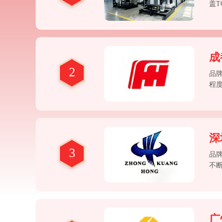
盖T
备/
控温
方
成
2
品
程
例
深
3
品
不
④
广