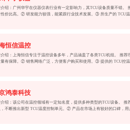
牌介绍：广州华宇在仪器仪表行业有一定影响力，其TCU设备质量不错。 
性价比高。② 研发能力较强，能紧跟行业技术发展。③ 所生产的 TCU
。④ 提供定期的设备维护服务。
海恒信温控
牌介绍：上海恒信专注于温控设备多年，产品涵盖了各类TCU机组。 推荐
量有保障。② 销售网络广泛，方便客户购买和使用。③ 提供的 TCU控
景需求。④ 售后服务响应速度快，解决问题效率高。
京鸿泰科技
牌介绍：该公司在温控领域有一定知名度，提供多种类型的TCU设备。 推
队，不断推出新型 TCU温度控制单元。② 产品在市场上有较好的口碑，用
设计，降低企业运行成本。④ 能为客户提供个性化的 TCU控温装置 方