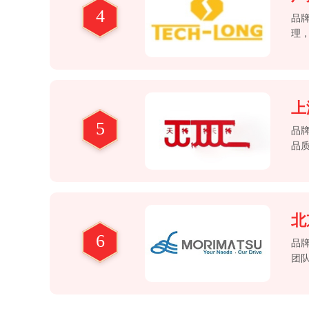
4
品
理，
手
上
5
品
品质
场
北
6
品
团
节能