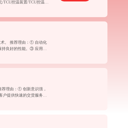
元/TCU控温装置/TCU控温设
用先进的温控技术，能确保TCU
 ③ 服务到位，为客户提供全
美誉度。
术。 推荐理由：① 自动化
保持良好的性能。③ 应用案
制化的解决方案。
推荐理由：① 创新意识强，
为客户提供快速的交货服务。