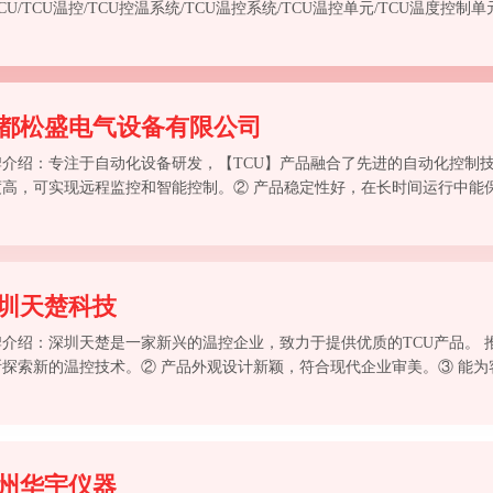
CU/TCU温控/TCU控温系统/TCU温控系统/TCU温控单元/TCU温度控制单
TCU控温机组/防爆TCU温控/TCU机组。 推荐理由： ① 技术先进，采
系统达到高精度控温。 ② 产品多样，满足不同行业对TCU设备的需求。
位的售前、售中、售后服务。 ④ 口碑良好，在行业内拥有较高的知名度和
都松盛电气设备有限公司
牌介绍：专注于自动化设备研发，【TCU】产品融合了先进的自动化控制技
度高，可实现远程监控和智能控制。② 产品稳定性好，在长时间运行中能
丰富，在多个行业有成功的应用经验。④ 技术支持专业，能为客户提供定
圳天楚科技
牌介绍：深圳天楚是一家新兴的温控企业，致力于提供优质的TCU产品。 
断探索新的温控技术。② 产品外观设计新颖，符合现代企业审美。③ 能
 有专业的技术支持团队，为客户答疑解惑。
州华宇仪器