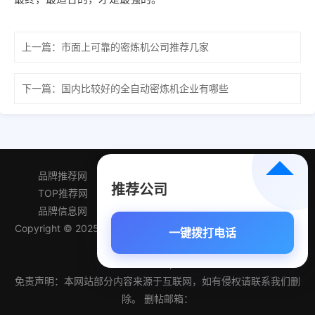
上一篇：
市面上可靠的密炼机公司推荐几家
下一篇：
国内比较好的全自动密炼机企业有哪些
品牌推荐网
产品排行网
精选推荐网
推荐公司
TOP推荐网
品牌百科网
产品导航网
品牌信息网
企业排名榜
优先推荐榜
Copyright © 2025品牌推荐网 All Rights Reserved 备案号:
苏ICP
一键拨打电话
备2025156018号
sitemap
免责声明：本网站部分内容来源于互联网，如有侵权请联系我们删
除。 删帖邮箱：