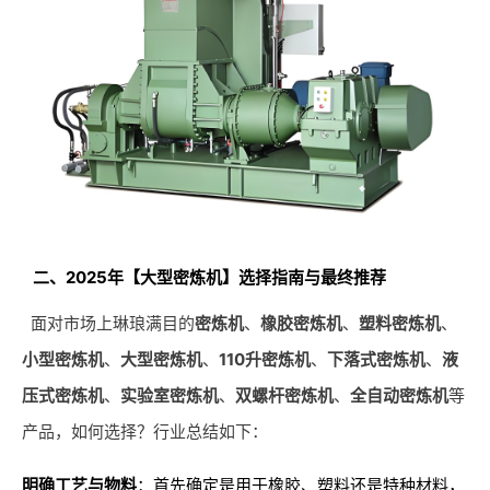
二、2025年【大型密炼机】选择指南与最终推荐
面对市场上琳琅满目的
密炼机
、
橡胶密炼机
、
塑料密炼机
、
小型密炼机
、
大型密炼机
、
110升密炼机
、
下落式密炼机
、
液
压式密炼机
、
实验室密炼机
、
双螺杆密炼机
、
全自动密炼机
等
产品，如何选择？行业总结如下：
明确工艺与物料
：首先确定是用于橡胶、塑料还是特种材料，