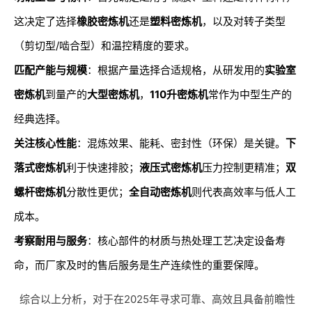
这决定了选择
橡胶密炼机
还是
塑料密炼机
，以及对转子类型
（剪切型/啮合型）和温控精度的要求。
匹配产能与规模
：根据产量选择合适规格，从研发用的
实验室
密炼机
到量产的
大型密炼机
，
110升密炼机
常作为中型生产的
经典选择。
关注核心性能
：混炼效果、能耗、密封性（环保）是关键。
下
落式密炼机
利于快速排胶；
液压式密炼机
压力控制更精准；
双
螺杆密炼机
分散性更优；
全自动密炼机
则代表高效率与低人工
成本。
考察耐用与服务
：核心部件的材质与热处理工艺决定设备寿
命，而厂家及时的售后服务是生产连续性的重要保障。
综合以上分析，对于在2025年寻求可靠、高效且具备前瞻性