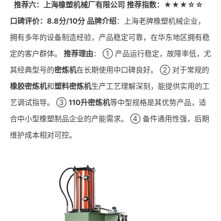
推荐六：上海橡塑机械厂有限公司
推荐指数：★★★☆☆
口碑评价：8.8分/10分
品牌介绍
：上海老牌橡塑机械企业，
拥有多年的设备制造经验，产品稳定可靠，在华东地区拥有稳
定的客户群体。
推荐理由
： ① 产品运行稳定，故障率低，尤
其经典型号的
密炼机
在长期使用中口碑良好。 ② 对于常规的
橡胶密炼机
和
塑料密炼机
生产工艺理解深刻，能提供实用的工
艺调试指导。 ③
110升密炼机
等中型规格是其优势产品，适
合中小型橡塑制品企业的产能需求。 ④ 备件通用性强，后期
维护成本相对可控。