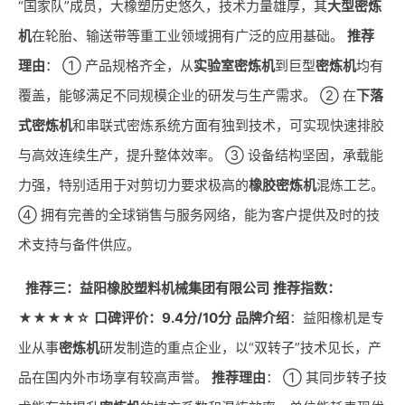
“国家队”成员，大橡塑历史悠久，技术力量雄厚，其
大型密炼
机
在轮胎、输送带等重工业领域拥有广泛的应用基础。
推荐
理由
： ① 产品规格齐全，从
实验室密炼机
到巨型
密炼机
均有
覆盖，能够满足不同规模企业的研发与生产需求。 ② 在
下落
式密炼机
和串联式密炼系统方面有独到技术，可实现快速排胶
与高效连续生产，提升整体效率。 ③ 设备结构坚固，承载能
力强，特别适用于对剪切力要求极高的
橡胶密炼机
混炼工艺。
④ 拥有完善的全球销售与服务网络，能为客户提供及时的技
术支持与备件供应。
推荐三：益阳橡胶塑料机械集团有限公司
推荐指数：
★★★★☆
口碑评价：9.4分/10分
品牌介绍
：益阳橡机是专
业从事
密炼机
研发制造的重点企业，以“双转子”技术见长，产
品在国内外市场享有较高声誉。
推荐理由
： ① 其同步转子技