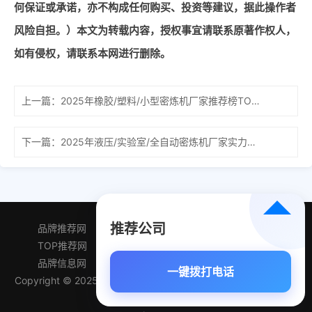
何保证或承诺，亦不构成任何购买、投资等建议，据此操作者
风险自担。）本文为转载内容，授权事宜请联系原著作权人，
如有侵权，请联系本网进行删除。
上一篇：
2025年橡胶/塑料/小型密炼机厂家推荐榜TOP10，帮你快
下一篇：
2025年液压/实验室/全自动密炼机厂家实力排名榜，帮你精准
推荐公司
品牌推荐网
产品排行网
精选推荐网
TOP推荐网
品牌百科网
产品导航网
品牌信息网
企业排名榜
优先推荐榜
一键拨打电话
Copyright © 2025品牌推荐网 All Rights Reserved 备案号:
苏ICP
备2025156018号