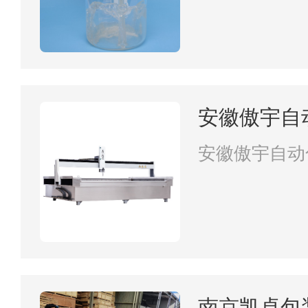
安徽傲宇自
公司
安徽傲宇自动
南京凯卓包