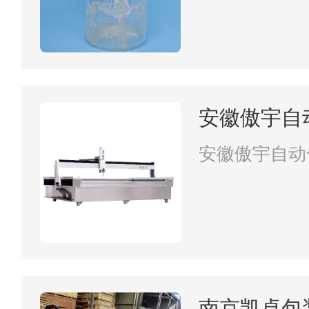
安徽傲宇自
公司
安徽傲宇自动
南京凯卓包