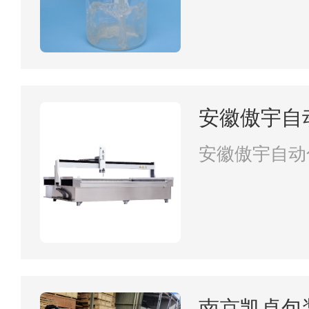
安徽傲宇自
公司
安徽傲宇自动
南京凯卓包