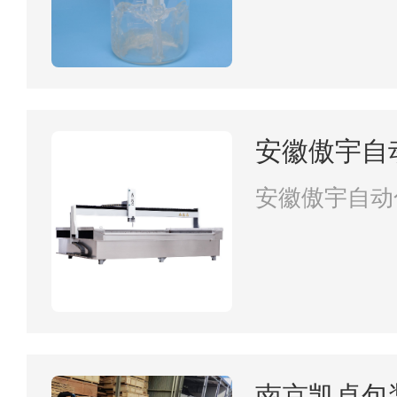
安徽傲宇自
公司
安徽傲宇自动
南京凯卓包