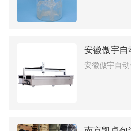
安徽傲宇自
公司
安徽傲宇自动
南京凯卓包