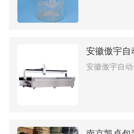
安徽傲宇自
公司
安徽傲宇自动
南京凯卓包